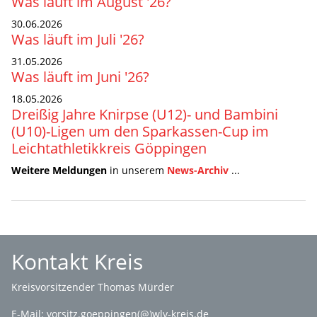
Was läuft im August '26?
30.06.2026
Was läuft im Juli '26?
31.05.2026
Was läuft im Juni '26?
18.05.2026
Dreißig Jahre Knirpse (U12)- und Bambini
(U10)-Ligen um den Sparkassen-Cup im
Leichtathletikkreis Göppingen
Weitere Meldungen
in unserem
News-Archiv
...
Kontakt Kreis
Kreisvorsitzender Thomas Mürder
E-Mail:
vorsitz.goeppingen(@)wlv-kreis.de