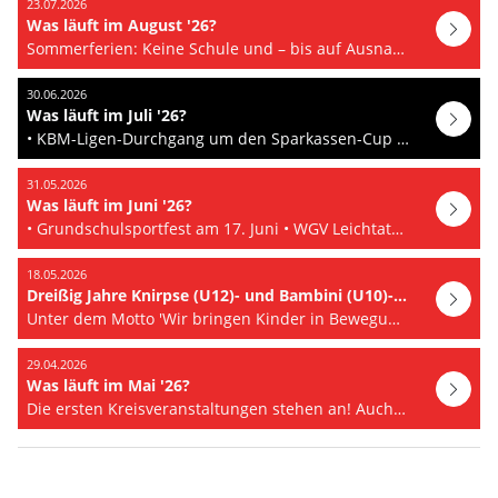
23.07.2026
Was läuft im August '26?
Sommerferien: Keine Schule und – bis auf Ausnahmen – auch kein Leichtathletiktraining. Bleibt zu…
30.06.2026
Was läuft im Juli '26?
• KBM-Ligen-Durchgang um den Sparkassen-Cup am 2. Juli in Eislingen • 10. Juli…
31.05.2026
Was läuft im Juni '26?
• Grundschulsportfest am 17. Juni • WGV Leichtathletik-Festival am 21. Juni u.v.m.
18.05.2026
Dreißig Jahre Knirpse (U12)- und Bambini (U10)-Ligen um den Sparkassen-Cup im Leichtathletikkreis Göppingen
Unter dem Motto 'Wir bringen Kinder in Bewegung' feierte der Leichtathletikkreis Göppingen am 5. Mai…
29.04.2026
Was läuft im Mai '26?
Die ersten Kreisveranstaltungen stehen an! Auch bei den Kids ist vor den Wettkämpfen Warmmachen…