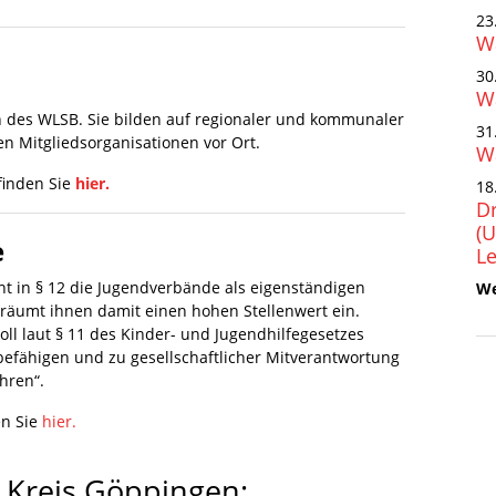
23
Wa
30
Wa
n des WLSB. Sie bilden auf regionaler und kommunaler
31
n Mitgliedsorganisationen vor Ort.
Wa
 finden Sie
hier.
18
Dr
(
e
Le
 in § 12 die Jugendverbände als eigenständigen
We
räumt ihnen damit einen hohen Stellenwert ein.
oll laut § 11 des Kinder- und Jugendhilfegesetzes
efähigen und zu gesellschaftlicher Mitverantwortung
hren“.
en Sie
hier.
m Kreis Göppingen: