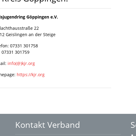
isjugendring Göppingen e.V.
lachthausstraße 22
12 Geislingen an der Steige
efon: 07331 301758
: 07331 301759
ail:
info(@)kjr.org
mepage:
https://kjr.org
Kontakt Verband
S