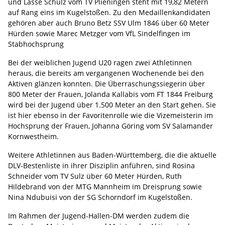
und Lasse Schulz vom TV Plieningen steht mit 19,82 Metern
auf Rang eins im Kugelstoßen. Zu den Medaillenkandidaten
gehören aber auch Bruno Betz SSV Ulm 1846 über 60 Meter
Hürden sowie Marec Metzger vom VfL Sindelfingen im
Stabhochsprung
Bei der weiblichen Jugend U20 ragen zwei Athletinnen
heraus, die bereits am vergangenen Wochenende bei den
Aktiven glänzen konnten. Die Überraschungssiegerin über
800 Meter der Frauen, Jolanda Kallabis vom FT 1844 Freiburg
wird bei der Jugend über 1.500 Meter an den Start gehen. Sie
ist hier ebenso in der Favoritenrolle wie die Vizemeisterin im
Hochsprung der Frauen, Johanna Göring vom SV Salamander
Kornwestheim.
Weitere Athletinnen aus Baden-Württemberg, die die aktuelle
DLV-Bestenliste in ihrer Disziplin anführen, sind Rosina
Schneider vom TV Sulz über 60 Meter Hürden, Ruth
Hildebrand von der MTG Mannheim im Dreisprung sowie
Nina Ndubuisi von der SG Schorndorf im Kugelstoßen.
Im Rahmen der Jugend-Hallen-DM werden zudem die