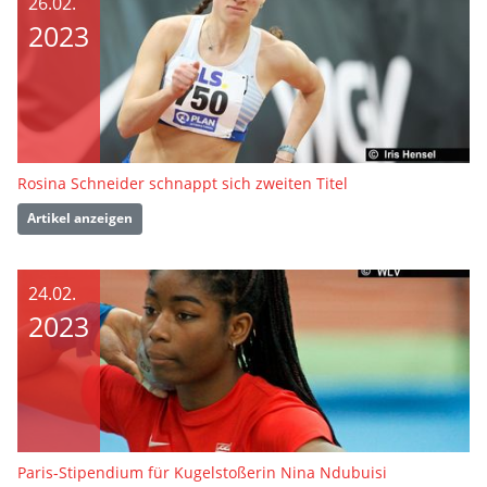
26.02.
2023
Rosina Schneider schnappt sich zweiten Titel
Artikel anzeigen
24.02.
2023
Paris-Stipendium für Kugelstoßerin Nina Ndubuisi